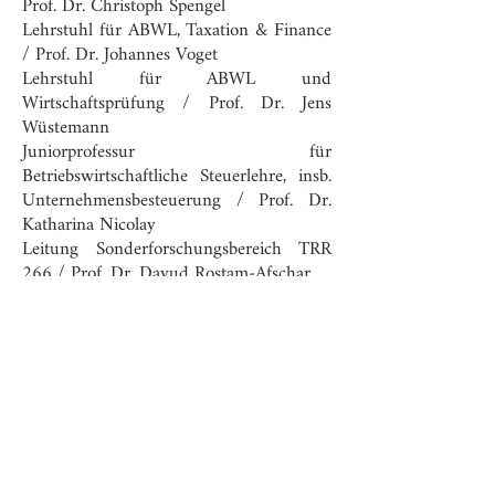
Prof. Dr. Christoph Spengel
Lehrstuhl für ABWL, Taxation & Finance
/ Prof. Dr. Johannes Voget
Lehrstuhl für ABWL und
Wirtschaftsprüfung / Prof. Dr. Jens
Wüstemann
Juniorprofessur für
Betriebswirtschaftliche Steuerlehre, insb.
Unternehmensbesteuerung / Pro
f. Dr.
Katha
rina Nicolay
Leitung Sonderforschungs­bereich TRR
266 / Prof. Dr. Davud Rostam-Afschar
Juniorp
rofessor für Rechnungswesen und
Steuerlehre / Prof. Dr. Felix Fritsch
Juniorprofessur für Accounting am
Mannheim Institute for Sustainable
Energy Studies / Prof. D
r. Gunther
Glenk
Juniorprofessor für Rechnungswesen und
Steuerlehre / Prof. Dr. Felix Vetter