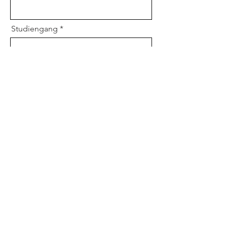
Studiengang
Nachricht
Absenden
Impressum
Datenschutz
© 2025
MaFAT Student Club